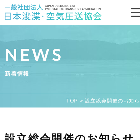
NEWS
新着情報
新着情報
浚渫・空気圧送工法とは
TOP
>
設立総会開催のお知ら
各施工機種
施工実績
設立総会開催のお知らせ