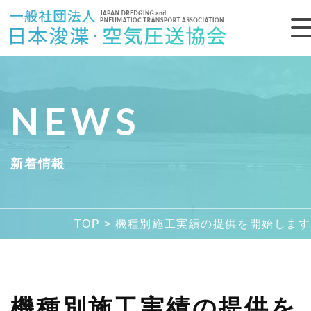
NEWS
新着情報
新着情報
浚渫・空気圧送工法とは
TOP
>
機種別施工実績の提供を開始します
各施工機種
施工実績
機種別施工実績の提供を